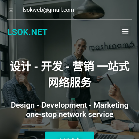
lsokweb@gmail.com
LSOK.NET
设计 - 开发 - 营销 一站式
网络服务
Design - Development - Marketing
one-stop network service